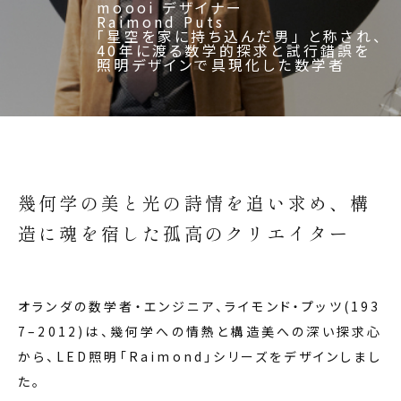
moooi デザイナー
プロジェクトメンバー
Raimond Puts
小林 あさみ
リゾートハウス
YUNI
「星空を家に持ち込んだ男」 と称され、
郷 奈美子
40年に渡る数学的探求と試行錯誤を
越智 英輔
照明デザインで具現化した数学者
岡本 賢
Paola Navone
Raimond Puts
お問い合わせ
幾何学の美と光の詩情を追い求め、構
造に魂を宿した孤高のクリエイター
オランダの数学者・エンジニア、ライモンド・プッツ(193
7–2012)は、幾何学への情熱と構造美への深い探求心
から、LED照明「Raimond」シリーズをデザインしまし
た。