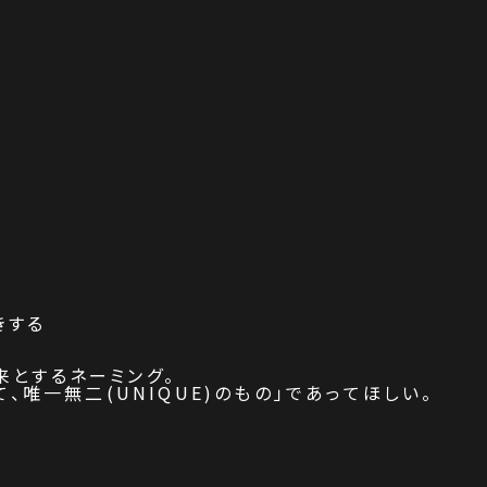
きする
来とするネーミング。
て、
唯一無二(UNIQUE)のもの」
であってほしい。