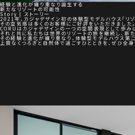
経験と進化が織り重なり誕生する
新たなリゾートの可能性
Story | ストーリー
2021年、カジャデザイン初の体験型モデルハウス「リゾ
その空気感は多くのお客様にご好評をいただきました
CORUはカジャデザインの一つの空間表現として歩み
それと共に私たちは世界のリゾートの旅を継続し、新
その経験と進化が織り重なり、体験型モデルハウス第二弾
上質なくつろぎと自然体で過ごすひとときを、ぜひ全身