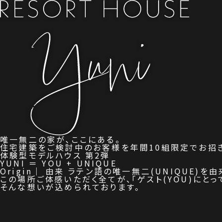
リゾートハウス
YUNI
唯一無二の家が、
ここにある。
住宅建築をご検討中のお客様を
年間10組限定でお招
体験型モデルハウス 第2弾
YUNI ＝ YOU + UNIQUE
Origin｜ 由来
ラテン語の唯一無二(UNIQUE)を
由
この場所ご体感いただく全てが、
「ゲスト(YOU)にとっ
そんな想いが込められております。