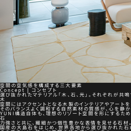
空間の空気感を構成する三大要素
Concept | コンセプト
選び抜かれたマテリアル「木、石、光」。それぞれが共
木
空間にはアクセントとなる木製のインテリアやアートを
そのバランスよく調和する自然素材の質感が、心を静か
YUNI構造自体も、理想のリゾート空間を形にするた
石
力強さと共に、繊細かつ個性豊かな表情を見せる石材
国産の大島石をはじめ、世界各地から選び抜かれた石が